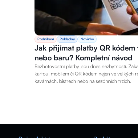
Podnikání
Pokladny
Novinky
Jak přijímat platby QR kódem v
nebo baru? Kompletní návod
Bezhotovostní platby jsou dnes nezbytností. Záka
kartou, mobilem či QR kódem nejen ve velkých re
kavárnách, bistrech nebo na sezónních trzích.