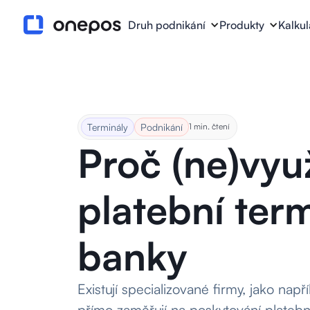
Druh podnikání
Produkty
Kalku
Terminály
Podnikání
1 min. čtení
Proč (ne)vyu
platební ter
banky
Existují specializované firmy, jako nap
přímo zaměřují na poskytování platební