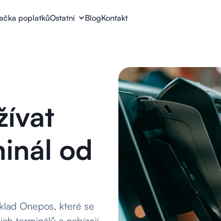
lačka poplatků
Ostatní
Blog
Kontakt
žívat
minál od
říklad Onepos, které se
ch terminálů a nabízejí