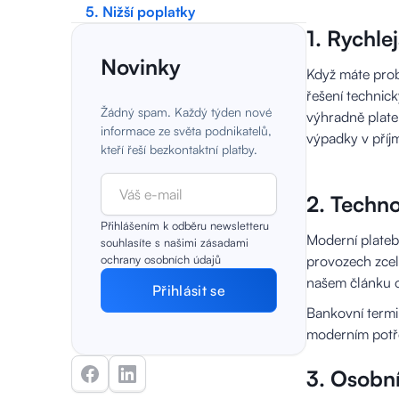
5. Nižší poplatky
1. Rychle
Novinky
Když máte prob
řešení technic
Žádný spam. Každý týden nové
výhradně plate
informace ze světa podnikatelů,
výpadky v příj
kteří řeší bezkontaktní platby.
2. Techno
Přihlášením k odběru newsletteru
Moderní plateb
souhlasíte s našimi zásadami
ochrany osobních údajů
provozech zcel
našem článku o 
Bankovní termin
moderním potř
3. Osobní