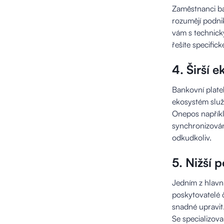
Zaměstnanci ba
rozumějí podni
vám s technick
řešíte specific
4. Širší 
Bankovní plateb
ekosystém služe
Onepos napříkl
synchronizovány
odkudkoliv.
5. Nižší 
Jedním z hlavní
poskytovatelé č
snadné upravit
Se specializov