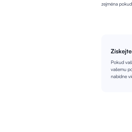
zejména pokud r
Získejt
Pokud vaše
vašemu pod
nabídne ví