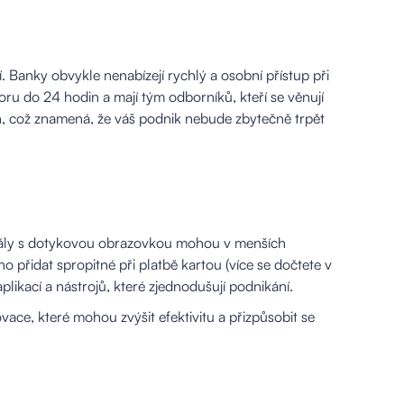
 Banky obvykle nenabízejí rychlý a osobní přístup při
ru do 24 hodin a mají tým odborníků, kteří se věnují
n, což znamená, že váš podnik nebude zbytečně trpět
inály s dotykovou obrazovkou mohou v menších
přidat spropitné při platbě kartou (více se dočtete v
likací a nástrojů, které zjednodušují podnikání.
vace, které mohou zvýšit efektivitu a přizpůsobit se