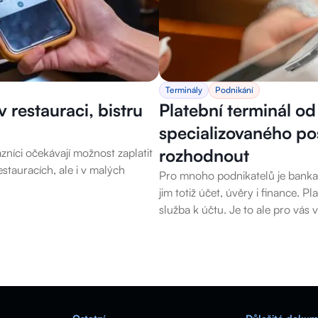
Terminály
Podnikání
 restauraci, bistru
Platební terminál o
specializovaného po
rozhodnout
zníci očekávají možnost zaplatit
stauracích, ale i v malých
Pro mnoho podnikatelů je banka 
jim totiž účet, úvěry i finance. P
služba k účtu. Je to ale pro vás