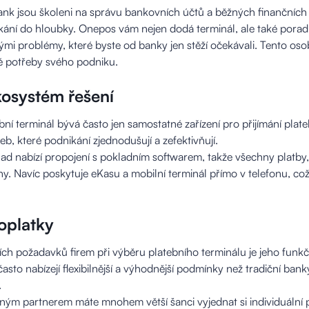
nk jsou školeni na správu bankovních účtů a běžných finančních p
kání do hloubky. Onepos vám nejen dodá terminál, ale také poradí
ými problémy, které byste od banky jen stěží očekávali. Tento os
ké potřeby svého podniku.
ekosystém řešení
ní terminál bývá často jen samostatné zařízení pro přijímání plat
b, které podnikání zjednodušují a zefektivňují.
ad nabízí propojení s pokladním softwarem, takže všechny platby,
. Navíc poskytuje eKasu a mobilní terminál přímo v telefonu, což v
poplatky
ch požadavků firem při výběru platebního terminálu je jeho funkčn
asto nabízejí flexibilnější a výhodnější podmínky než tradiční banky
.
aným partnerem máte mnohem větší šanci vyjednat si individuální