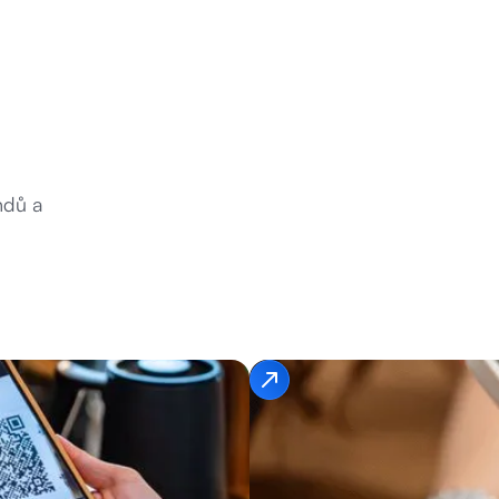
ndů a