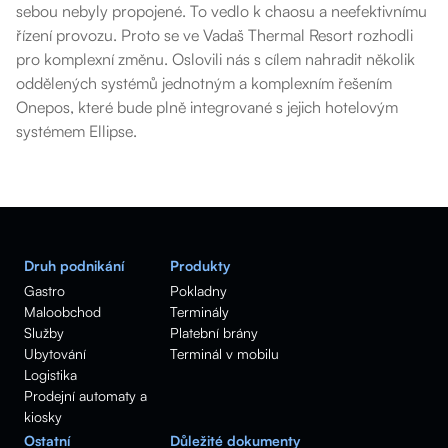
sebou nebyly propojené. To vedlo k chaosu a neefektivnímu
řízení provozu. Proto se ve Vadaš Thermal Resort rozhodli
pro komplexní změnu. Oslovili nás s cílem nahradit několik
oddělených systémů jednotným a komplexním řešením
Onepos, které bude plně integrované s jejich hotelovým
systémem Ellipse.
Druh podnikání
Produkty
Gastro
Pokladny
Maloobchod
Terminály
Služby
Platební brány
Ubytování
Terminál v mobilu
Logistika
Prodejní automaty a
kiosky
Ostatní
Důležité dokumenty