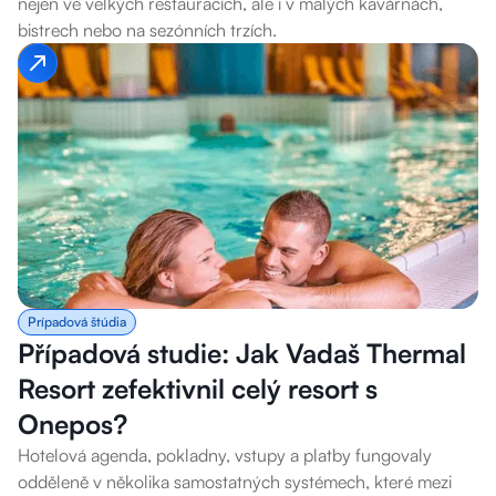
nejen ve velkých restauracích, ale i v malých kavárnách,
bistrech nebo na sezónních trzích.
Prípadová štúdia
Případová studie: Jak Vadaš Thermal
Resort zefektivnil celý resort s
Onepos?
Hotelová agenda, pokladny, vstupy a platby fungovaly
odděleně v několika samostatných systémech, které mezi