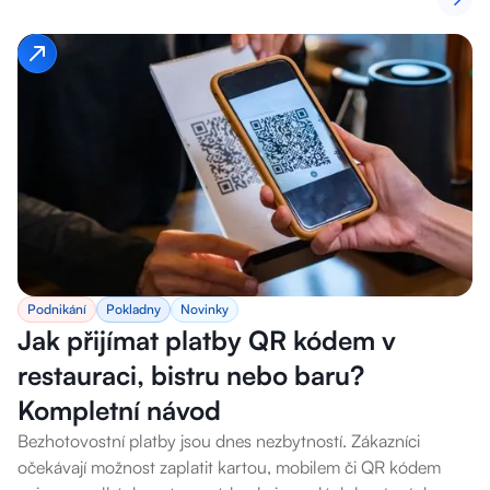
Podnikání
Pokladny
Novinky
Jak přijímat platby QR kódem v
restauraci, bistru nebo baru?
Kompletní návod
Bezhotovostní platby jsou dnes nezbytností. Zákazníci
očekávají možnost zaplatit kartou, mobilem či QR kódem