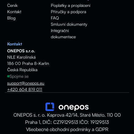
Ceník
Poplatky a proplácení
Kontakt
Příručky a podpora
Blog
FAQ
Smluvní dokumenty
Integrační
dokumentace
Kontakt
ONEPOS s.r.o.
NILE Karolinská
186 00 Praha 8-Karlín
Česká Republika
Spojme se
support@onepos.eu
+420 604 819 011
ONEPOS s. r. o.
Kaprova 42/14, Staré Město, 110 00
Praha 1, DIČ: CZ19129513 IČO: 19129513
Všeobecné obchodní podmínky a GDPR