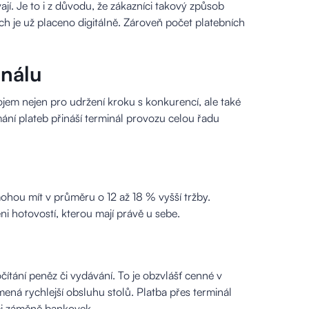
jí. Je to i z důvodu, že zákazníci takový způsob
 je už placeno digitálně. Zároveň počet platebních
inálu
jem nejen pro udržení kroku s konkurencí, ale také
ání plateb přináší terminál provozu celou řadu
 mohou mít v průměru o 12 až 18 % vyšší tržby.
eni hotovostí, kterou mají právě u sebe.
ítání peněz či vydávání. To je obzvlášť cenné v
ná rychlejší obsluhu stolů. Platba přes terminál
 či záměně bankovek.