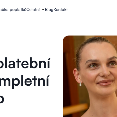
lačka poplatků
Ostatní
Blog
Kontakt
platební
mpletní
o