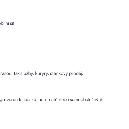
lní síť.
erasou, taxislužby, kurýry, stánkový prodej.
integrované do kiosků, automatů nebo samoobslužných