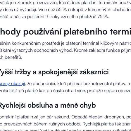
 však jen zlomek provozoven, které dnes platební terminály používa
y dnes už vyžadují. Více než 55 % nákupů v kamenných obchodech
nálů u nás za poslední tři roky vzrostl o přibližně 75 %.
hody používání platebního term
šním konkurenčním prostředí je platební terminál klíčovým nástro
ískání výrazných obchodních výhod. Kromě základní funkce přijím
ch benefitů.
Vyšší tržby a spokojenější zákazníci
kumy ukazují
, že obchodníci, kteří přijímají bezhotovostní platby,
níci totiž při platbě kartou často utratí více, protože nejsou omez
Rychlejší obsluha a méně chyb
ntaktní platba trvá jen pár sekund. Odpadá hledání drobných, poč
o provozovnách během rušných období. Rychlejší platba tak zname
eliminuje riziko omylů při vydávání peněz, nesprávných vratkách