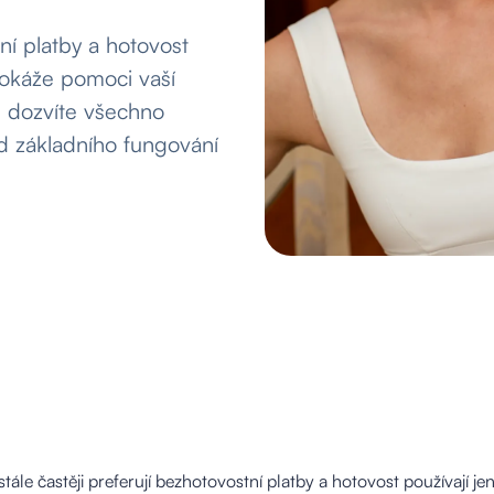
tní platby a hotovost
dokáže pomoci vaší
e dozvíte všechno
d základního fungování
stále častěji preferují bezhotovostní platby a hotovost používají j