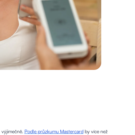
en výjimečně.
Podle průzkumu Mastercard
by více než