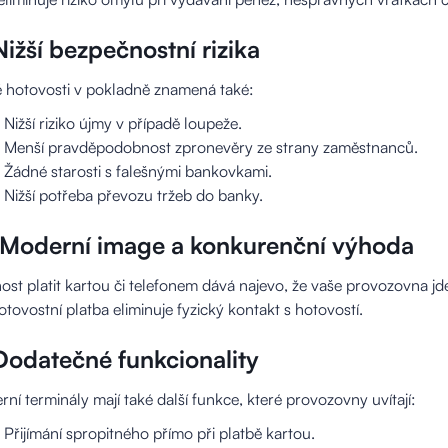
Nižší bezpečnostní rizika
 hotovosti v pokladně znamená také:
Nižší riziko újmy v případě loupeže.
Menší pravděpodobnost zpronevěry ze strany zaměstnanců.
Žádné starosti s falešnými bankovkami.
Nižší potřeba převozu tržeb do banky.
 Moderní image a konkurenční výhoda
st platit kartou či telefonem dává najevo, že vaše provozovna jde
tovostní platba eliminuje fyzický kontakt s hotovostí.
Dodatečné funkcionality
ní terminály mají také další funkce, které provozovny uvítají:
Přijímání spropitného přímo při platbě kartou.