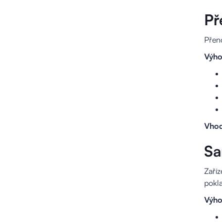
Př
Přeno
Výho
Vhod
Sa
Zaříz
pokl
Výho