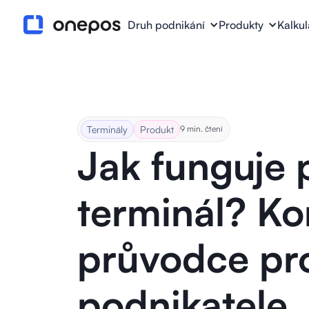
Druh podnikání
Produkty
Kalku
Terminály
Produkt
9 min. čtení
Jak funguje 
terminál? Ko
průvodce pr
podnikatele