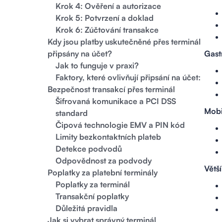
Krok 4: Ověření a autorizace
Krok 5: Potvrzení a doklad
Krok 6: Zúčtování transakce
Kdy jsou platby uskutečněné přes terminál
připsány na účet?
Gast
Jak to funguje v praxi?
Faktory, které ovlivňují připsání na účet:
Bezpečnost transakcí přes terminál
Šifrovaná komunikace a PCI DSS
Mobi
standard
Čipová technologie EMV a PIN kód
Limity bezkontaktních plateb
Detekce podvodů
Odpovědnost za podvody
Větš
Poplatky za platební terminály
Poplatky za terminál
Transakční poplatky
Důležitá pravidla
Jak si vybrat správný terminál