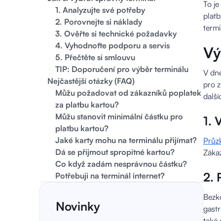
To je
1. Analyzujte své potřeby
platb
2. Porovnejte si náklady
termi
3. Ověřte si technické požadavky
4. Vyhodnoťte podporu a servis
Vý
5. Přečtěte si smlouvu
TIP: Doporučení pro výběr terminálu
V dne
Nejčastější otázky (FAQ)
pro z
Můžu požadovat od zákazníků poplatek
další
za platbu kartou?
Můžu stanovit minimální částku pro
1. 
platbu kartou?
Jaké karty mohu na terminálu přijímat?
Průz
Dá se přijmout spropitné kartou?
Zákaz
Co když zadám nesprávnou částku?
2. 
Potřebuji na terminál internet?
Bezko
Novinky
gastr
také 