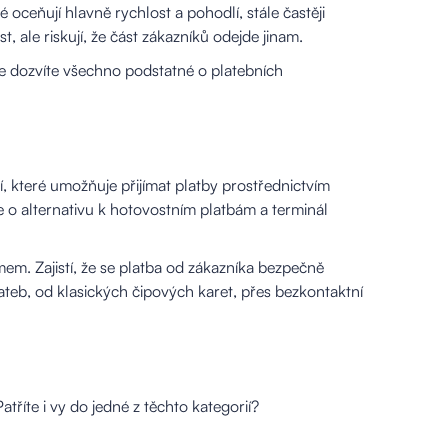
 oceňují hlavně rychlost a pohodlí, stále častěji
st, ale riskují, že část zákazníků odejde jinam.
e dozvíte všechno podstatné o platebních
ní, které umožňuje přijímat platby prostřednictvím
e o alternativu k hotovostním platbám a terminál
m. Zajistí, že se platba od zákazníka bezpečně
ateb, od klasických čipových karet, přes bezkontaktní
tříte i vy do jedné z těchto kategorií?