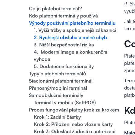
tři č
Co je platební terminál?
využí
Kdo platební terminály používá
Jak t
Výhody používání platebního terminálu
termi
1. Vyšší tržby a spokojenější zákazníci
2. Rychlejší obsluha a méně chyb
Co
3. Nižší bezpečnostní rizika
4. Moderní image a konkurenční
Plate
výhoda
plate
5. Dodatečné funkcionality
zprac
Typy platebních terminálů
Termi
Stacionární platební terminál
dosta
Přenosný/mobilní terminál
platb
Samoobslužné terminály
Terminál v mobilu (SoftPOS)
Kd
Proces fungování platby krok za krokem
Krok 1: Zadání částky
Plate
Krok 2: Přiložení nebo vložení karty
Krok 3: Odeslání žádosti o autorizaci
Malo