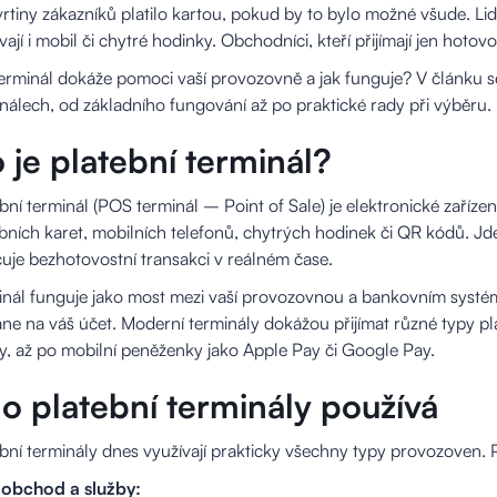
tvrtiny zákazníků platilo kartou, pokud by to bylo možné všude. Lidé
vají i mobil či chytré hodinky. Obchodníci, kteří přijímají jen hotovo
erminál dokáže pomoci vaší provozovně a jak funguje? V článku s
nálech, od základního fungování až po praktické rady při výběru.
 je platební terminál?
bní terminál (POS terminál – Point of Sale) je elektronické zaříze
bních karet, mobilních telefonů, chytrých hodinek či QR kódů. Jd
uje bezhotovostní transakci v reálném čase.
nál funguje jako most mezi vaší provozovnou a bankovním systéme
ne na váš účet. Moderní terminály dokážou přijímat různé typy pl
y, až po mobilní peněženky jako Apple Pay či Google Pay.
o platební terminály používá
bní terminály dnes využívají prakticky všechny typy provozoven. Pa
obchod a služby: