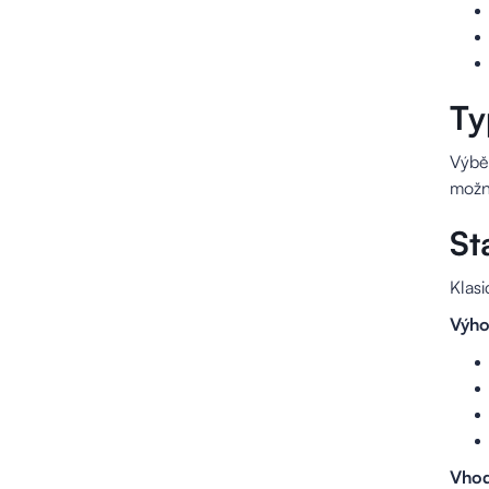
Ty
Výběr
možno
St
Klas
Výho
Vhod