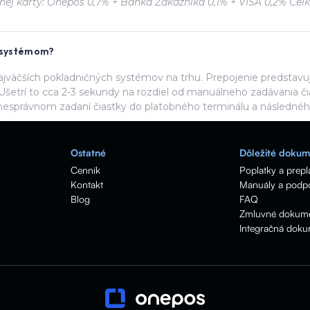
ej karty: Onepos 0,7% + Banka Zákazníka 0,1% + VISA 0,2% Celk
m systémom?
jväčších pokladničných systémov na trhu. Prepojenie predstavuj
Ušetrí to cca 2-3 sekundy na rozdiel od manuálneho zadávania či
nesprávnom zadaní čiastky do platobného terminálu a následného
Ostatné
Dôležité dokum
Cenník
Poplatky a prepl
Kontakt
Manuály a podp
Blog
FAQ
Zmluvné dokum
Integračná doku