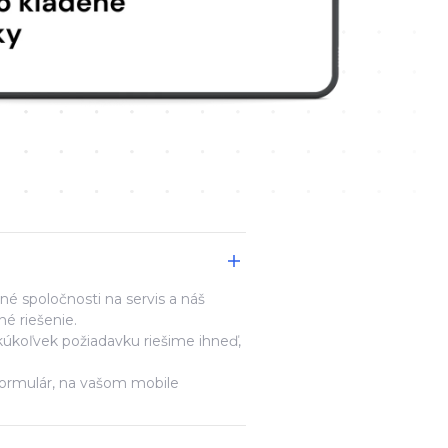
é spoločnosti na servis a náš
é riešenie.
úkoľvek požiadavku riešime ihneď,
formulár, na vašom mobile