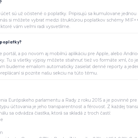
?
š účet sú už očistené o poplatky. Pripisujú sa kumulovane jedno
 U nás si môžete vybrať medzi štruktúrou poplatkov schémy MIF+
 ktoré vám veľmi radi vysvetlíme.
 poplatky?
ne portál, a po novom aj mobilnú aplikáciu pre Apple, alebo Andri
ky. Tu si všetky výpisy môžete stiahnuť tiež vo formáte xml, čo je
ám budeme emailom automaticky zasielať denné reporty a jeden
preplácaní si pozrite našu sekciu na túto tému.
ia Európskeho parlamentu a Rady z roku 2015 a je povinné pre
ypu účtovania je jeho transparentnosť a férovosť. Z každej transa
u sa odvádza čiastka, ktorá sa skladá z troch častí:
ie
am