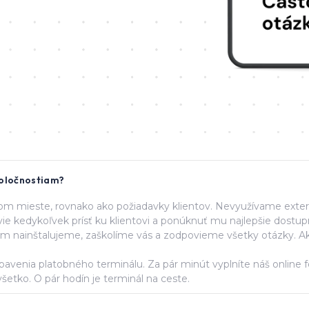
poločnostiam?
om mieste, rovnako ako požiadavky klientov. Nevyužívame extern
ie kedykoľvek prísť ku klientovi a ponúknuť mu najlepšie dostupn
m nainštalujeme, zaškolíme vás a zodpovieme všetky otázky. Ak
venia platobného terminálu. Za pár minút vyplníte náš online 
všetko. O pár hodín je terminál na ceste.