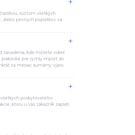
u čiastkou, súčtom všetkých
+, alebo pevných poplatkov za
od zariadenia, kde môžete vidieť
 praktické pre rýchly import do
krát za mesiac sumárny výpis.
 všetkých poskytovateľov
kcie, ktorú u vás zákazník zaplatí