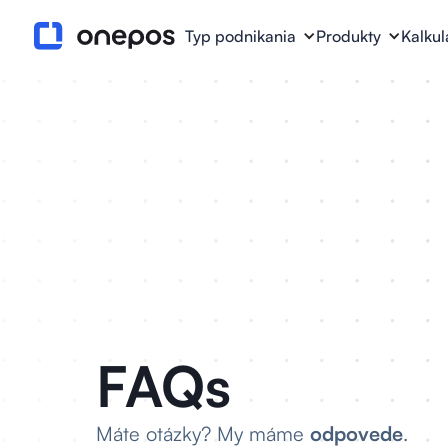
Typ podnikania
Produkty
Kalkul
FAQs
Máte otázky? My máme
odpovede
.