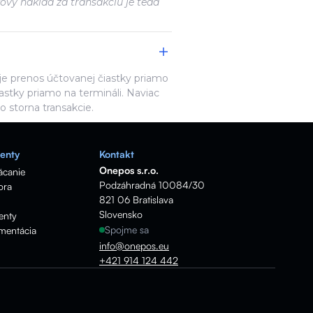
ový náklad za transakciu je teda
e prenos účtovanej čiastky priamo
astky priamo na termináli. Naviac
 storna transakcie.
enty
Kontakt
Onepos s.r.o.
ácanie
Podzáhradná 10084/30
ora
821 06 Bratislava
Slovensko
enty
Spojme sa
mentácia
info@onepos.eu
+421 914 124 442