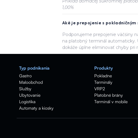
Príklad domácej súkromnej platobn
1,00%
Aké je prepojenie s pokladničný
Podporujeme prepojenie väčśiny na
na platobný terminál automaticky. 
dokáže úplne eliminovať chyby pri 
Typ podnikania
Produkty
Gastro
Pokladne
Maloobchod
Terminály
Služby
VRP2
Ubytovanie
Platobné brány
Logistika
Terminál v mobile
Automaty a kiosky