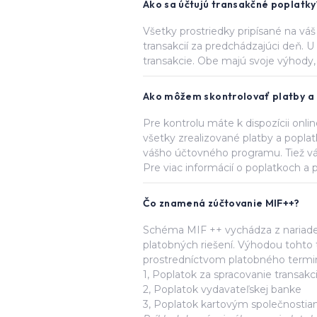
Ako sa účtujú transakčné poplatky
Všetky prostriedky pripísané na vá
transakcií za predchádzajúci deň.
transakcie. Obe majú svoje výhody,
Ako môžem skontrolovať platby a
Pre kontrolu máte k dispozícii onli
všetky zrealizované platby a poplat
vášho účtovného programu. Tiež v
Pre viac informácií o poplatkoch a 
Čo znamená zúčtovanie MIF++?
Schéma MIF ++ vychádza z nariaden
platobných riešení. Výhodou tohto t
prostredníctvom platobného terminál
1, Poplatok za spracovanie transakc
2, Poplatok vydavateľskej banke
3, Poplatok kartovým společnosti